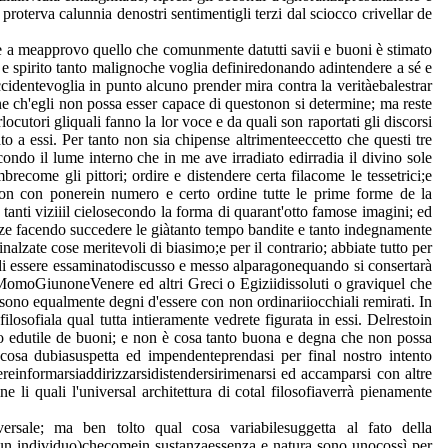
 proterva calunnia denostri sentimentigli terzi dal sciocco crivellar de
ene a meapprovo quello che comunmente datutti savii e buoni è stimato
e spirito tanto malignoche voglia definiredonando adintendere a sé e
ccidentevoglia in punto alcuno prender mira contra la veritàebalestrar
ene ch'egli non possa esser capace di questonon si determine; ma reste
utori gliquali fanno la lor voce e da quali son raportati gli discorsi
a essi. Per tanto non sia chipense altrimenteeccetto che questi tre
econdo il lume interno che in me ave irradiato edirradia il divino sole
recome gli pittori; ordire e distendere certa filacome le tessetrici;e
 non con ponerein numero e certo ordine tutte le prime forme de la
tanti viziiil cielosecondo la forma di quarant'otto famose imagini; ed
tanze facendo succedere le giàtanto tempo bandite e tanto indegnamente
lzate cose meritevoli di biasimo;e per il contrario; abbiate tutto per
 di essere essaminatodiscusso e messo alparagonequando si consertarà
e; MomoGiunoneVenere ed altri Greci o Egiziidissoluti o graviquel che
 sono equalmente degni d'essere con non ordinariiocchiali remirati. In
losofiala qual tutta intieramente vedrete figurata in essi. Delrestoin
to edutile de buoni; e non è cosa tanto buona e degna che non possa
 cosa dubiasuspetta ed impendenteprendasi per final nostro intento
rereinformarsiaddirizzarsidistendersirimenarsi ed accamparsi con altre
 li quali l'universal architettura di cotal filosofiaverrà pienamente
sale; ma ben tolto qual cosa variabilesuggetta al fato della
 è un individuo)checomein sustanzaessenza e natura sono unocossì per