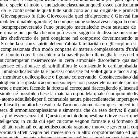
ini e specie di moto e mutazione;ciascunadunquedi essee particularmen
 le contrarietadile quali tutte siriducono ad una originale e primache
Gioveappresso fu fatto Giovecossìda quel ch'alpresente è Gioveal fine
mabileordinabilefigurabile) la composizione sidissolvesi cangia la comple
u sempreperseverando l'uno principio materialeche èvera sustanza de l
re rimane pur quella che non può essere suggetto de dissoluzionecome 
tro chedivorzio de parti congionte nel composto; doverimanendo tutt
 Sa che la sustanzaspiritualebench'abbia familiarità con gli corpinon 
 complessionata d'un modo conparte di materia complessionata d'un'al
ed è a punto come il nocchiero a la naveil padre difameglia in casa e
elementicontemperar insiemecome in certa armoniale discordante qualit
erisce edistribuisce gli spiritiinfibra le carnistende le cartilaginisald
d umidoradicaleonde tale ipostasi consistae tal voltofigura e faccia appa
e membrae quelleesplicate e figurate conservando. Cossìnecessitato da
 legatogliendo la ipostaticacomposizioneper non posser eternamente co
terne e membra facendo la ritretta al coreequasi riaccogliendo gl'insen
imile né possibile chese la materia corporalela quale ècomponibiledivi
o atomo adnullabileper il contrariola natura piùeccellenteche imperago
e filosofi) un attoche resulta da l'armoniasimmetriacomplessioneed in
nseca di armoniacomplessione e simmetria che da esso deriva; il qual
 - può esseresenza lui. Questo principiodunquestima Giove esser quel
ntelligenza; in cuida cui eper cuicome vegnon formate e si formano di
li atti razionali ed appetitisecondola raggione muove e governa il corp
 disordinati affetti vegna nel medesimo o in altro corpotormentato ed i
erdunqueivi menata vitaper essempiocavallina o porcinaverrà (come mol