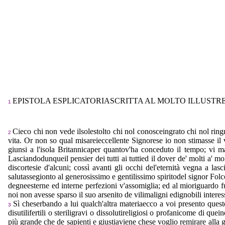
EPISTOLA ESPLICATORIASCRITTA AL MOLTO ILLUSTR
1
Cieco chi non vede ilsolestolto chi nol conosceingrato chi nol ringr
2
vita. Or non so qual misareieccellente Signorese io non stimasse il 
giunsi a l'isola Britannicaper quantov'ha conceduto il tempo; vi ma
Lasciandodunqueil pensier dei tutti ai tuttied il dover de' molti a' 
discortesie d'alcuni; cossì avanti gli occhi del'eternità vegna a la
salutassegionto al generosissimo e gentilissimo spiritodel signor Folco
degneesterne ed interne perfezioni v'assomiglia; ed al mioriguardo fu 
noi non avesse sparso il suo arsenito de vilimaligni edignobili interess
Sì cheserbando a lui qualch'altra materiaecco a voi presento questo 
3
disutilifertili o steriligravi o dissolutireligiosi o profanicome di qu
più grande che de sapienti e giustiaviene chese voglio remirare alla g