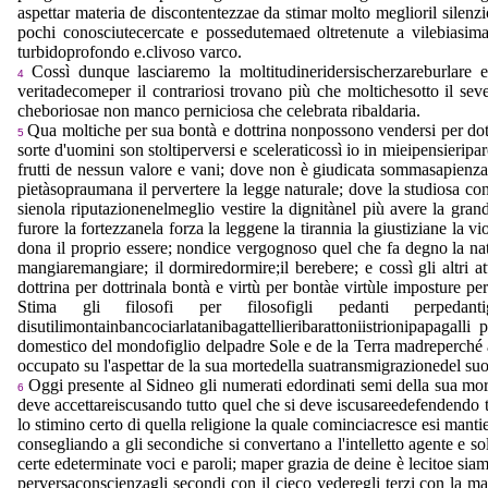
aspettar materia de discontentezzae da stimar molto meglioril silenzio
pochi conosciutecercate e possedutemaed oltretenute a vilebiasima
turbidoprofondo e.clivoso varco.
Cossì dunque lasciaremo la moltitudineridersischerzareburlare e
4
veritadecomeper il contrariosi trovano più che moltichesotto il s
cheboriosae non manco perniciosa che celebrata ribaldaria.
Qua moltiche per sua bontà e dottrina nonpossono vendersi per dott
5
sorte d'uomini son stoltiperversi e sceleraticossì io in mieipensierip
frutti de nessun valore e vani; dove non è giudicata sommasapienza i
pietàsopraumana il pervertere la legge naturale; dove la studiosa co
sienola riputazionenelmeglio vestire la dignitànel più avere la gran
furore la fortezzanela forza la leggene la tirannia la giustiziane la
dona il proprio essere; nondice vergognoso quel che fa degno la natu
mangiaremangiare; il dormiredormire;il berebere; e cossì gli altri at
dottrina per dottrinala bontà e virtù per bontàe virtùle imposture pe
Stima gli filosofi per filosofigli pedanti perpedant
disutilimontainbancociarlatanibagattellieribarattoniistrionipapag
domestico del mondofiglio delpadre Sole e de la Terra madreperché
occupato su l'aspettar de la sua mortedella suatransmigrazionedel s
Oggi presente al Sidneo gli numerati edordinati semi della sua mo
6
deve accettareiscusando tutto quel che si deve iscusareedefendendo tut
lo stimino certo di quella religione la quale cominciacresce esi manti
consegliando a gli secondiche si convertano a l'intelletto agente e s
certe edeterminate voci e paroli; maper grazia de deine è lecitoe si
perversaconscienzagli secondi con il cieco vederegli terzi con la mal