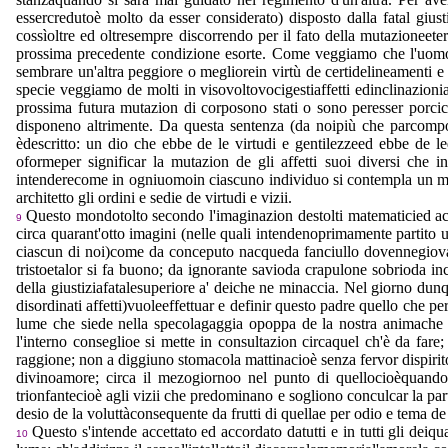
essercredutoè molto da esser considerato) disposto dalla fatal giust
cossìoltre ed oltresempre discorrendo per il fato della mutazioneet
prossima precedente condizione esorte. Come veggiamo che l'uomo
sembrare un'altra peggiore o megliorein virtù de certidelineamenti 
specie veggiamo de molti in visovoltovocigestiaffetti edinclinazionial
prossima futura mutazion di corposono stati o sono peresser porcica
disponeno altrimente. Da questa sentenza (da noipiù che parcompor
èdescritto: un dio che ebbe de le virtudi e gentilezzeed ebbe de le
oformeper significar la mutazion de gli affetti suoi diversi che
intenderecome in ogniuomoin ciascuno individuo si contempla un mond
architetto gli ordini e sedie de virtudi e vizii.
Questo mondotolto secondo l'imaginazion destolti matematicied accet
9
circa quarant'otto imagini (nelle quali intendenoprimamente partito 
ciascun di noi)come da conceputo nacqueda fanciullo dovennegiovan
tristoetalor si fa buono; da ignorante savioda crapulone sobrioda in
della giustiziafatalesuperiore a' deiche ne minaccia. Nel giorno dunq
disordinati affetti)vuoleeffettuar e definir questo padre quello che
lume che siede nella specolagaggia opoppa de la nostra animache d
l'interno conseglioe si mette in consultazion circaquel ch'è da fare
raggione; non a diggiuno stomacola mattinacioè senza fervor dispirit
divinoamore; circa il mezogiornoo nel punto di quellocioèquando 
trionfantecioè agli vizii che predominano e sogliono conculcar la parte
desio de la voluttàconsequente da frutti di quellae per odio e tema de 
Questo s'intende accettato ed accordato datutti e in tutti gli deiq
10