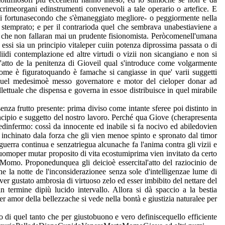
o crimeorgani edinstrumenti convenevoli a tale operario o artefice. E
e di fortunasecondo che s'èmaneggiato megliore- o peggiormente nella
emprato; e per il contrarioda quel che sembrava unabestiaviene a
te che non fallaran mai un prudente fisionomista. Peròcomenell'umana
n essi sia un principio vitaleper cuiin potenza diprossima passata o di
iidi contemplazione ed altre virtudi o vizii non sicangiano e non si
'atto de la penitenza di Gioveil qual s'introduce come volgarmente
;come è figuratoquando è famache si cangiasse in que' varii suggetti
a. Quel medesimoè messo governatore e motor del cieloper donar ad
ttuale che dispensa e governa in essoe distribuisce in quel mirabile
enza frutto presente: prima diviso come intante sferee poi distinto in
incipio e suggetto del nostro lavoro. Perché qua Giove (cherapresenta
infermo: cossì da innocente ed inabile si fa nocivo ed abiledovien
n inchinato dala forza che gli vien menoe spinto e spronato dal timor
guerra continua e senzatriegua alcunache fa l'anima contra gli vizii e
 uomoper mutar proposito di vita ecostumiprima vien invitato da certo
Momo. Proponedunquea gli deicioè essercital'atto del raziocinio de
ne la notte de l'inconsiderazionee senza sole d'intelligenzae lume di
r gustato ambrosia di virtuoso zelo ed esser imbibito del nettare del
termine dipiù lucido intervallo. Allora si dà spaccio a la bestia
per amor della bellezzache si vede nella bontà e giustizia naturalee per
to di quel tanto che per giustobuono e vero definiscequello efficiente