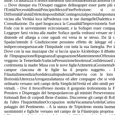
lume; ch'addirizza il sensol'intellettoil discorsolamemorial'amorela
Dove dunque era l'Orsaper raggion delluogoper esser parte più e
11
l'EntitàNecessitàBontàPrincipioMezzoFinePerfezio
DifformitàFalsitàDifettoImpossibilitàContingenziaIpocrisiaImpostura
vicina alla Veritàsi loca laPrudenza con le sue damigelleDialettica e
Consultazione. Da quel luogocasca la Casualitàl'Improvisionela Sorte
Fede con le serveministre ecirconstanti; e la Sofiaper esser compa
Leggeper farsi vicina alla madre Sofia;e quella vedrassi versare ne l
distende ed allarga a cose uguali esi versa in se stesso. Da là
Spadas'intende il Giudiziocome prossimo effetto de lalegge ed 
indiperconseguenzacade l'Iniquitade con tutta la sua fameglia. Per l
Dove con la sua mazzapar che si faccia spacio Alcidedopo il dibatto 
de l'ImpugnazioneRipugnanzaEspugnazioneMantenimentoOffensioneDefen
veggono la TemeritadeAudaciaPresunzioneInsolenzaConfidenzaed a l'
cordemonta la madre Musa con le nove figlieAritmetricaGeometriaMu
campoe ciascuna de le figlie ha il proprio suggetto. - Do
FilautiaImmondiziaSordidezzaImpudenziaProtervia con le lo
BoriositàAlterezzaArroganzaIattanza ed altre compagne che si ved
ordinario versano neli campi della SimplicitàVerità ed altri simili pe
virtudi. - Ove il ferocePerseo mostra il gorgonio trofeomonta la F
Pensiero e Dispreggio del benpopolarecon gli ministri PerseveranzaI
fortunadi Ben di corpodi Bene d'animo. Discorrene gli campi di Robus
da l'altro l'InquietitudineOccupazion stoltaVacantariaArdeliaCuri
palaggio del Pentimento. - A la stanza de Triptolemo monta lauma
suoiministri e figliche versano nel campo de la Filantropia proprioa