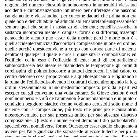
raggion del numero chesubintranoincorreno innumerabili vicissitud
accidenti e circonstanzeposto innumero per differenze che nascono da
cangiamento e vicissitudine: per cuicome daquel che prima non era 
quale non è denichilabile né adnichilabilemararefabileinspessabilefor
sempre quel che sono in sustanza gli elementi; equell'istessoche f
sustanza incorporea niente si cangiasi forma o si difforma; masemp
peraccidente alcuno può esser detta morire; perché morte non è al
quell'accidented'amiciziad'accordodi complessioneunione ed ordine.
quelli: perché questoconviene a corpo con corpoa parte di materia
dentrodal qualeper il quale e circa il quale sifa la composizione; 
l'edificio; ed in esso è l'efficacia di tener uniti gli contrarii
subbioordiscela telaintesse le filamodera le temprepone gli ordinidig
coreinspira gli polmonisoccorre a tuttodi dentrocon il vital calore e
centro delcoreo cosa proporzionale a quelloesplicando e figurando l
la ruina de l'edificiodissolvendo li contrarii elementirompendo la
ordini istessiannidarsi in uno medesimocomposto: però da le parti es
esceper cui gli convenne una volta entrare. Sa Giove chenon è veris
domìnoimperio e virtù de l'animanon è adnichilabilenon è in punto 
condizion peggiore: siadico (come vogliono certistolti sotto nome d
insieme con la composizione; più tosto che principio e causaintri
mossogovernatoe per sua presenza unitoe per sua absenza disperso
composizione. Questo è ilnumel'eroeil demonioil dio particolarel'i
speciediversi nomidiverse forme.Questoper esser quello chequanto a g
aviene per l'alta giustizia che soprasiede allecose tutteche per gli
stanzaquando si sarà mal guidato nel regimento d'un'altra. Per av