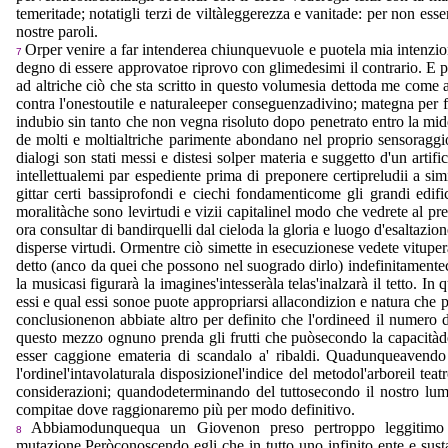
temeritade; notatigli terzi de viltàleggerezza e vanitade: per non esse
nostre paroli.
Orper venire a far intenderea chiunquevuole e puotela mia intenzio
7
degno di essere approvatoe riprovo con glimedesimi il contrario. E 
ad altriche ciò che sta scritto in questo volumesia dettoda me come a
contra l'onestoutile e naturaleeper conseguenzadivino; mategna per fe
indubio sin tanto che non vegna risoluto dopo penetrato entro la mido
de molti e moltialtriche parimente abondano nel proprio sensoraggi
dialogi son stati messi e distesi solper materia e suggetto d'un artif
intellettualemi par espediente prima di preponere certipreludii a sim
gittar certi bassiprofondi e ciechi fondamenticome gli grandi edi
moralitàche sono levirtudi e vizii capitalinel modo che vedrete al pr
ora consultar di bandirquelli dal cieloda la gloria e luogo d'esaltaz
disperse virtudi. Ormentre ciò simette in esecuzionese vedete vituper
detto (anco da quei che possono nel suogrado dirlo) indefinitamente
la musicasi figurarà la imagines'intesseràla telas'inalzarà il tetto
essi e qual essi sonoe puote appropriarsi allacondizion e natura che 
conclusionenon abbiate altro per definito che l'ordineed il numero de
questo mezzo ognuno prenda gli frutti che puòsecondo la capacitàde
esser caggione emateria di scandalo a' ribaldi. Quadunqueavendo t
l'ordinel'intavolaturala disposizionel'indice del metodol'arboreil te
considerazioni; quandodeterminando del tuttosecondo il nostro lume e
compitae dove raggionaremo più per modo definitivo.
Abbiamodunquequa un Giovenon preso pertroppo leggitimo e 
8
mutazione.Peròconoscendo egli che in tutto uno infinito ente e sust