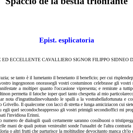
Spaccio de la bestia trionfante
Epist. esplicatoria
E ED ECCELLENTE CAVALLIERO SIGNOR FILIPPO SIDNEO
azia; se tanto è il lumetanto il benetanto il beneficio; per cui risplend
vostro ingegnonon onorassegli vostri costuminon celebrasse gli vostri m
nifestate a moltiper quanto l'occasione vipresenta; e remirate a tutti
moltinon permetta il fatoche ioper quel tanto chespetta al mio particolar
sciar nota d'ingratitudinevoltando le spalli a la vostrabellafortunata 
 Grivello. Il qualecome con lacci di stretta e lunga amiciziacon cui siete
egli quel secondocheappresso gli vostri primigli secondioffici mi propose
ati l'invidiosa Erinni.
numero de dialogili quali certamente saranno cossìbuoni o tristipreggiat
einelle mani de quali potran venirealtri sonde l'unaaltri de l'altra contr
loria o altri frutti che parturisce la moltitudine devocitanto manca ch'i