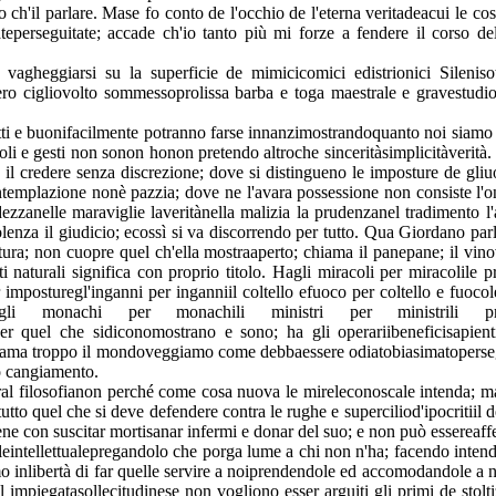
 ch'il parlare. Mase fo conto de l'occhio de l'eterna veritadeacui le co
teperseguitate; accade ch'io tanto più mi forze a fendere il corso d
 vagheggiarsi su la superficie de mimicicomici edistrionici Silenisot
evero cigliovolto sommessoprolissa barba e toga maestrale e gravestu
i e buonifacilmente potranno farse innanzimostrandoquanto noi siamo ig
aroli e gesti non sonon honon pretendo altroche sinceritàsimplicitàverità.
l credere senza discrezione; dove si distingueno le imposture de gliuo
ntemplazione nonè pazzia; dove ne l'avara possessione non consiste l'o
dezzanelle maraviglie laveritànella malizia la prudenzanel tradimento 
 violenza il giudicio; ecossì si va discorrendo per tutto. Qua Giordano 
ra; non cuopre quel ch'ella mostraaperto; chiama il panepane; il vinovi
ti naturali significa con proprio titolo. Hagli miracoli per miracolile
r imposturegl'inganni per inganniil coltello efuoco per coltello e fuoc
igli monachi per monachili ministri per ministrili pred
alli per quel che sidiconomostrano e sono; ha gli operariibeneficisap
 ama troppo il mondoveggiamo come debbaessere odiatobiasimatopersegu
uo cangiamento.
ral filosofianon perché come cosa nuova le mireleconoscale intenda; ma
to quel che si deve defendere contra le rughe e superciliod'ipocritiil d
ene con suscitar mortisanar infermi e donar del suo; e non può essereaffet
oleintellettualepregandolo che porga lume a chi non n'ha; facendo intend
amo inlibertà di far quelle servire a noiprendendole ed accomodandole a
 impiegatasollecitudinese non vogliono esser arguiti gli primi de stolt