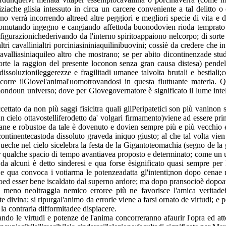
iziache glisia intessuto in circa un carcere conveniente a tal delitto 
erno verrà incorrendo altreed altre peggiori e megliori specie di vita 
mutando ingegno e cangiando affettoda buonodovien rioda temprato st
e figurazionichederivando da l'interno spiritoappaiono nelcorpo; di sor
tri cavallinialtri porciniasininiaquilinibuovini; cossìè da credere che i
valliasiniaquileo altro che mostrano; se per abito dicontinenzade stud
te la raggion del presente loconon senza gran causa distesa) pendel
dissoluzionileggerezze e fragilitadi umanee talvolta brutali e bestiali
 incorre ilGiovel'animal'uomotrovandosi in questa fluttuante materi
oun universo; dove per Giovegovernatore è significato il lume intelle
tato da non più saggi fisicitra quali gliPeripatetici son più vaninon s
un cielo ottavostelliferodetto da' volgari firmamento)viene ad essere pr
e e robustoe da tale è dovenuto e dovien sempre più e più vecchio ed
continentecastoda dissoluto graveda iniquo giusto; al che tal volta vie
ueche nel cielo sicelebra la festa de la Gigantoteomachia (segno de la 
 per qualche spacio di tempo avantiavea proposto e determinato; come un
a alcuni è detto sinderesi e qua forse èsignificato quasi sempre per 
; e qua convoca i votiarma le potenzeadatta gl'intenti;non dopo cenae 
oed esser bene iscaldato dal superno ardore; ma dopo pransocioè dopoave
meno neoltraggia nemico erroree più ne favorisce l'amica veritadein 
 divina; si ripurgal'animo da errorie viene a farsi ornato de virtudi; e 
la contraria difformitadee dispiacere.
uando le virtudi e potenze de l'anima concorreranno afaurir l'opra ed at