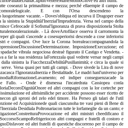
 per MercurioPalladeDianaCupidoVenereMarteMomoGiove ed altri numi.
tutte coseanzi la primaultima e mezza; perché ellaempie il campo de
ofisicomoralelogicale. E con l'Orsa descendeno la
to luogorimane vacante. - Doves'obliqua ed incurva il Dragoper esser
 la sinistra la Stupiditàl'Inerzial'Imprudenzia. Versa nel campo della
imisce Cefeocade il Sofismal'Ignoranza di prava disposizionela Stolta
turalemoralerazionale. - Là doveArtofilace osserva il carromonta la
eper gli quali s'ascende a cosesuperiorisi descende a cose inferiorisi
inistri e compagni. Ove luce la Corona borealeaccompagnandola la
ApprensioneDiscussioneDeterminazione. ImposizioneExecuzione; ed
 spadache vibrala negociosa destraè figurato il Castigo e Vendetta. -
a a far la sua residenza laFortezzala qual vedrete versar negli campi
la sinistra la FiacchezzaDebilitàPusillanimità; e circa la quale si
ve. Versa quasi per tutti gli campi. - Dove sivede la Lira di nove
asca l'IgnoranzaInerzia e Bestialitade. Le madri hanl'universo per
inodiaRiformazioneLavamento; ed indiper conseguenzacade la
e e Fallo. - Onde è dismessa l'incatedrata Cassiopea conla
loriaDecoroDignitàOnore ed altri compagni con la lor corteche per
Dissimulazione ed altrisimiliche per accidente possono esser ricetto de
con gli sproni del zelo edel timore. Ha Perseo gli talari de l'util
enzione ed Acquisizionede quali ciascunoha tre vasi pieni di Bene di
nerziala Desidiala Poltronariacon tutte le lorfameglie da un canto; e
igazioneConstretturaProvocazione ed altri ministri cheedificano il
occorsoScampoRefrigeriocon altri compagni e fratelli di costoro e
noDisfavore ed altri fratelli di questiche discorreno per il campo de