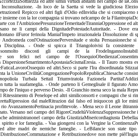
itàAccortezzaSottilezza ed altre simili virtudi abitanti nel campo de l
Inconsultazione. -In loco de la Saetta si vede la giudiciosa Elezi
azioneil Repicco ed altri figli d'Odio edInvidia che si compiaceno ne gl
che insieme con la lor compagnia si trovano nelcampo de la Filantropia
si parte con l'AmbizionePresunzioneTemeritadeTiranniaOppressione ed 
sano ne li campi della DignitadePotestadeAutoritade. - Dove era
ntano ilFuror ferinola Manial'Impeto irrazionalela Dissoluzione di sp
e Andromeda conl'OstinazionePerversitade e stolta Persuasioneche si
 Disciplina. - Onde si spicca il Triangoloivisi fa consistente 
quali sonmolto discosti gli campi de la FrodeIngannoIn
oneche son felici nel campo de l'OssequioObedienzaConsent
DispersioneSmarrimentoApostasiaScismaEresia. - Il Tauro mostra esse
aticaLavoroOssequio ed altri.Seco si parte l'Ira disordinatala Stizz
monta la UnioneCivilitàCongregazionePopoloRepublicaChiesache consi
oliola Turbala Settail Triumviratola Fazionela Partital'Addiz
tutta la suafameglia. - Onde parteno li Gemeglisale il figurato Amo
ampo de l'iniquo e perverso Desio. -Il Granchio mena seco la mala Repr
il Ritessimento di Penelope ed altri similiconsorti e compagni che si 
n rettaRipression dal maleRitrazion dal falso ed iniquocon gli lor m
al rio AvanzamentoPertinacia profittevole. - Mena seco il Leone iltirann
amato. Versano nel campo del RigoreCrudeltàViolenzaSuppressioneche i
he administranonel campo della GiustiziaMisericordiagiusta Debella
di spirito e lor fameglia. - Vaa giongersi con la Vergine la Continen
d altre madri de nemiche fameglie. - LeBilancie son state tipo de
 DistribuzioneCommutazione e Retribuzionedove non mette pièl'Ingiust