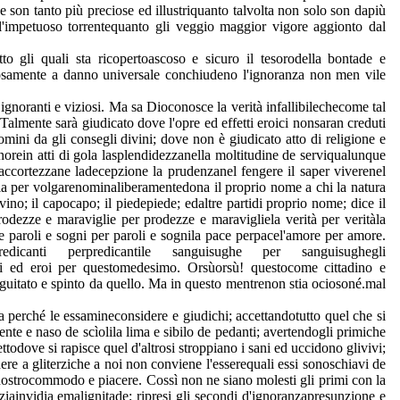
se son tanto più preciose ed illustriquanto talvolta non solo son dapiù
el'impetuoso torrentequanto gli veggio maggior vigore aggionto dal
to gli quali sta ricopertoascoso e sicuro il tesorodella bontade e
diosamente a danno universale conchiudeno l'ignoranza non men vile
noranti e viziosi. Ma sa Dioconosce la verità infallibilechecome tal
 Talmente sarà giudicato dove l'opre ed effetti eroici nonsaran creduti
mini da gli consegli divini; dove non è giudicato atto di religione e
norein atti di gola lasplendidezzanella moltitudine de serviqualunque
l'accortezzane ladecepzione la prudenzanel fengere il saper viverenel
parla per volgarenominaliberamentedona il proprio nome a chi la natura
no; il capocapo; il piedepiede; edaltre partidi proprio nome; dice il
 prodezze e maraviglie per prodezze e maravigliela verità per veritàla
ole paroli e sogni per paroli e sognila pace perpacel'amore per amore.
icanti perpredicantile sanguisughe per sanguisughegli
ienti ed eroi per questomedesimo. Orsùorsù! questocome cittadino e
itato e spinto da quello. Ma in questo mentrenon stia ociosoné.mal
 perché le essamineconsidere e giudichi; accettandotutto quel che si
ente e naso de scìolila lima e sibilo de pedanti; avertendogli primiche
todove si rapisce quel d'altrosi stroppiano i sani ed uccidono glivivi;
ere a gliterziche a noi non conviene l'esserequali essi sonoschiavi de
 nostrocommodo e piacere. Cossì non ne siano molesti gli primi con la
iziainvidia emalignitade; ripresi gli secondi d'ignoranzapresunzione e