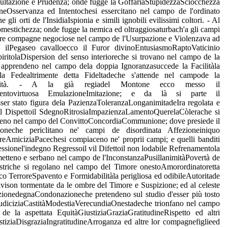
aConsultazione e Prudenza; onde fugge la GoffariaStupidezzaSciocchezza
oneOsservanza ed Intentochesi essercitano nel campo de l'ordinato
i orti de l'InsidiaIspionia e simili ignobili evilissimi coltori. - Al
Domestichezza; onde fugge la nemica ed oltraggiosaturbach'a gli campi
altre compagne negociose nel campo de l'Usurpazione e Violenzava ad
 ilPegaseo cavalloecco il Furor divinoEntusiasmoRaptoVaticinio
iritolaDispersion del senso interioreche si trovano nel campo de la
 apprendeno nel campo dela doppia Ignoranzasuccede la Facilitàla
la Fedealtrimente detta Fideltadeche s'attende nel campode la
stabilità. - A la già regiadel Montone ecco messo il
imentovirtuosa EmulazioneImitazione; e da là si parte il
r stato figura dela PazienzaToleranzaLonganimitadeIra regolata e
ail Dispettoil SdegnoRitrosiaImpazienzaLamentoQuerelaCòlerache si
steno nel campo del ConvittoConcordiaCommunione; dove presiede il
ioneche periclitano ne' campi de disordinata Affezioneiniquo
reAmiciziaPacechesi compiaceno ne' proprii campi; e quelli banditi
essionel'indegno Regressoil vil Difettoil non lodabile Refrenamentola
rimetteno e serbano nel campo de l'InconstanzaPusillanimitàPovertà de
inistriche si regolano nel campo del Timore onestoAmorordinatoretta
ico TerroreSpavento e Formidabilitàla perigliosa ed odibileAutoritade
vison tormentate da le ombre del Timore e Suspizione; ed al celeste
zionedegnaCondonazioneche pretendeno sul studio d'esser più tosto
zaPudiciziaCastitàModestiaVerecundiaOnestadeche trionfano nel campo
 la aspettata EquitàGiustiziaGraziaGratitudineRispetto ed altri
iziaDisgraziaIngratitudineArroganza ed altre lor compagnefiglieed