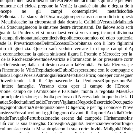
 concupiscibilel'irascibilela sinderesil'elezione:facultadi significate
minente del cielosi prepone la Verità; la qualeè più alta e degna de 
ne: si concepe ne gli campi contemplativi metafisic
Fellonia. - La stanza del'Orsa maggioreper causa da non dirla in ques
 Metafisicache ha circonstanti dala destra la CalliditàVersuziaMaliziada
la Stracuraginecon le sinistree destre circonstanti. Da làdove solo scr
gna de la Prudenzavi si presentaesi vedrà versar negli campi divinona
i campi divinonaturalegentilecivilepoliticoeconomico ed etico particolar
 cade la PrevaricazioneDelittoEccessoExorbitanza con li loro figlim
atto di giustizia. Questo sarà veduto versare in cinque campi di
a coronachetiene la quieta sinistrasi figura il Premio e Mercede; per la
de la RicchezzaPovertadeAvarizia e Fortunacon le lor presentate cortiv
sione; dalla cui destra cascano laFerinitàla Furiala Fierezza; e dal
incontro la ViltàTrepidazioneDubioDesperazione con le compagne e ser
sicaLogicaPoesiaAstrologiaFisicaMetafisicaEtica; ondeper conseguenzac
vedistende l'ali il Cignoascende la PenitenzaRipurgazionePal
ro intiere fameglie. Versano circa eper il campo de l'Error
enonel campo de l'Ambizione e Falsitade; monta la regolata MaestàG
r principale elezione; etalvolta per forza di Necessitade in quello de la 
aticaSollecitudineStudioFervoreVigilanzaNegocioEssercizioOccupazione
ngegnoIndustriaArteInquisizionee Diligenza; e per figli conosce l'Inv
tezzaForzaIncolumità; gli fuggono d'avanti il Torporel'Accidial'Ociol'I
ositadeTravaglioPerturbazioneche esceno dal campode l'IrritamentoInst
nità con la sua fameglia: ConseglioAggiutoClemenziaFavoreSuffragioS
 cui nons'accosta la Misantropiacon la sua corte: InvidiaMalignitàDisdeg