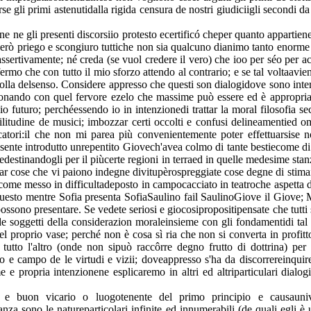
rse gli primi astenutidalla rigida censura de nostri giudiciigli secondi da
ne ne gli presenti discorsiio protesto ecertificó cheper quanto apparti
però priego e scongiuro tuttiche non sia qualcuno dianimo tanto enorme 
ssertivamente; né creda (se vuol credere il vero) che ioo per séo per a
rmo che con tutto il mio sforzo attendo al contrario; e se tal voltaavi
lla delsenso. Considere appresso che questi son dialogidove sono interloc
onando con quel fervore ezelo che massime può essere ed è appropriato 
icio futuro; perchéessendo io in intenzionedi trattar la moral filosofia s
ilitudine de musici; imbozzar certi occolti e confusi delineamentied omb
ficatori:il che non mi parea più convenientemente poter effettuarsise
esente introdutto unrepentito Giovech'avea colmo di tante bestiecome di 
ionedestinandogli per il piùcerte regioni in terraed in quelle medesime s
ar cose che vi paiono indegne divitupèrospreggiate cose degne di stimaina
come messo in difficultadeposto in campocacciato in teatroche aspetta
. In questo mentre Sofia presenta SofiaSaulino fail SaulinoGiove il Giov
possono presentare. Se vedete seriosi e giocosipropositipensate che tutti
 soggetti della considerazion moraleinsieme con gli fondamentidi tal fi
l proprio vase; perché non è cosa sì ria che non si converta in profit
utto l'altro (onde non sipuò raccôrre degno frutto di dottrina) per
atro e campo de le virtudi e vizii; doveappresso s'ha da discorrereinqui
 propria intenzionene esplicaremo in altri ed altriparticulari dialogine
buon vicario o luogotenente del primo principio e causauniver
anza sono le natureparticolari infinite ed innumerabili (de quali egli