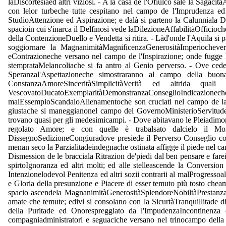
laDiscortesiaed altri viziosi. - A la casa de l'Ofiulco sale la Sagac
con lelor turbeche tutte cespitano nel campo de l'Imprudenza ed 
StudioAttenzione ed Aspirazione; e dalà si parteno la Calunniala Detr
spacioin cui s'inarca il Delfinosi vede laDilezioneAffabilitàOfficio
della ContenzioneDuello e Vendetta si ritira. - Làd'onde l'Aquila 
soggiornare la MagnanimitàMagnificenzaGenerositàImperiochever
eContrazioneche versano nel campo de l'Inspirazione; onde fugge lo
stemprataMelancoliache si fa antro al Genio perverso. - Ove ced
Speranzal'Aspettazioneche simostraranno al campo della buona
ConstanzaAmoreSinceritàSimplicitàVerità ed altrida 
VescovatoDucatoExemplaritàDemonstranzaConseglioIndicazi
malEssempioScandaloAlienamentoche son cruciati nel campo de la 
giustache si maneggianonel campo del GovernoMinisterioServitudeF
trovano quasi per gli medesimicampi. - Dove abitavano le Pleiadi
regolato Amore; e con quelle è trabalsato dalcielo il Monop
DissegnoSedizioneCongiuradove presiede il Perverso Conseglio con 
menan seco la Parzialitadeindegnache ostinata affigge il piede nel c
Dismession de le bracciala Ritrazion de'piedi dal ben pensare e fare
spirtoIgnoranza ed altri molti; ed alle stelleascende la Conversio
Intenzionelodevol Penitenza ed altri sozii contrarii al malProgresso
e Gloria della presunzione e Piacere di esser temuto più tosto che
spacio ascendela MagnanimitàGenerositàSplendoreNobiltàPrestanzac
amate che temute; edivi si consolano con la SicurtàTranquillitade 
della Puritade ed Onorespreggiato da l'ImpudenzaIncontinenza e
compagniadministratori e seguaciche versano nel trinocampo della