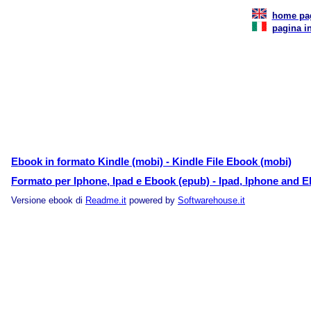
home pa
pagina in
Ebook in formato Kindle (mobi) - Kindle File Ebook (mobi)
Formato per Iphone, Ipad e Ebook (epub) - Ipad, Iphone and E
Versione ebook di
Readme.it
powered by
Softwarehouse.it