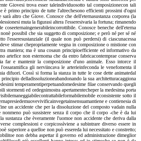
te Giovesi trova esser taleindividuosotto tal composizionecon tali
 è primo principio de tutte l'altrechesono efficienti prossimi d'ogni
 sarà altro che Giove. Conosce che dell'eternasustanza corporea (la
ssionesi muta la figurasi altera l'esseresivaria la fortuna; rimanendo
e coseeternaingenerabileincorrottibile. Conosce beneche dell'eterna
nonè possibil che sia suggetto di composizione; e però né per sé né
o l'esseresustanziale (il quale non può perdersi) di ciascunacessa
si deve stimar chepropriamente vegna in composizione o mistione con
tra maniera; ma è una cosaun principioefficiente ed informativo da
d uno artefice non esternoma che da entro fabricacontemprae conserva
adia far e mantenir la composizione d'uno animale. Esso intorce il
a l'ossaramifica gli nerviincava le arterieinfeconda le venefomenta il
ia difuori. Cossì si forma la stanza in tutte le cose dette animatedal
l principio delladissoluzioneabandonando la sua architetturacaggiona
n medesimi temperamentiperpetuandomedesime filae conservando quegli
sibili stormenti ed ordegnimostra apertamentecheper la medesima porta
sibilemaneggiabilecontrattabileformabilemobile econsistente sotto il
vernapresiedemuovevivificainvegetainsensuamantiene e contienesia di
 fine un accidente che per la dissoluzione del composto vadain nulla
e nonmeno può sussistere senza il corpo che il corpo -che è da lui
la sustanza che èveramente l'uomoe non accidente che deriva dalla
verse complessioni e corpicossìviene a subintrare diverso essere in
oè superiore a quelloe non può essereda lui necessitato e constretto;
gnobilitoe non debba aspettar il governo ed administrazione dimeglior
tifilosofi più eccellenti hanno inteso; ed io stimoche se non è da