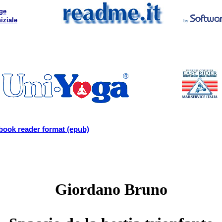
ge
iziale
by
book reader format (epub)
Giordano Bruno