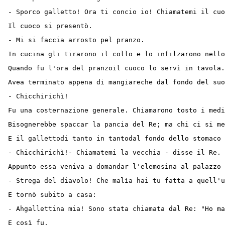
- Sporco galletto! Ora ti concio io! Chiamatemi il cuo
Il cuoco si presentò.
- Mi si faccia arrosto pel pranzo.
In cucina gli tirarono il collo e lo infilzarono nello
Quando fu l'ora del pranzoil cuoco lo servì in tavola
Avea terminato appena di mangiareche dal fondo del suo
- Chicchirichì!
Fu una costernazione generale. Chiamarono tosto i medi
Bisognerebbe spaccar la pancia del Re; ma chi ci si me
E il gallettodi tanto in tantodal fondo dello stomaco 
- Chicchirichì!- Chiamatemi la vecchia - disse il Re.
Appunto essa veniva a domandar l'elemosina al palazzo 
- Strega del diavolo! Che malìa hai tu fatta a quell'
E tornò subito a casa:
- Ahgallettina mia! Sono stata chiamata dal Re: "Ho ma
E così fu.