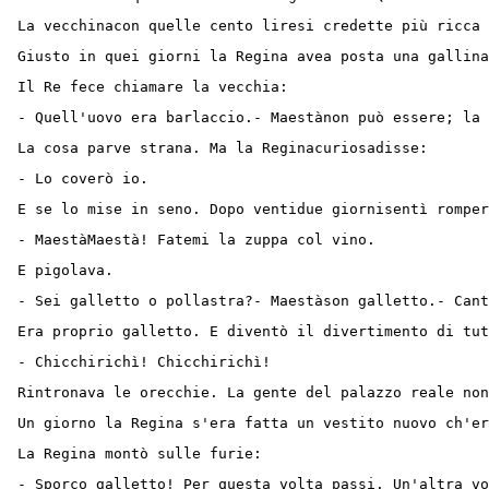
La vecchinacon quelle cento liresi credette più ricca 
Giusto in quei giorni la Regina avea posta una gallina
Il Re fece chiamare la vecchia:
- Quell'uovo era barlaccio.- Maestànon può essere; la 
La cosa parve strana. Ma la Reginacuriosadisse:
- Lo coverò io.
E se lo mise in seno. Dopo ventidue giornisentì romper
- MaestàMaestà! Fatemi la zuppa col vino.
E pigolava.
- Sei galletto o pollastra?- Maestàson galletto.- Cant
Era proprio galletto. E diventò il divertimento di tut
- Chicchirichì! Chicchirichì!
Rintronava le orecchie. La gente del palazzo reale non
Un giorno la Regina s'era fatta un vestito nuovo ch'er
La Regina montò sulle furie:
- Sporco galletto! Per questa volta passi. Un'altra vo