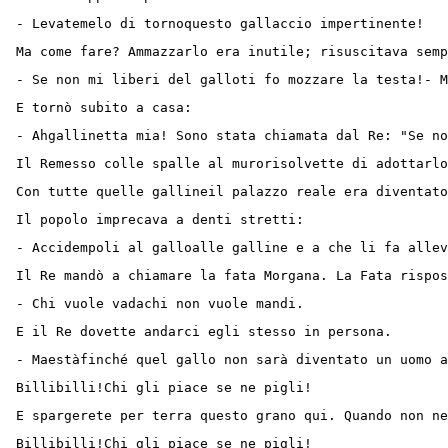
- Levatemelo di tornoquesto gallaccio impertinente!
Ma come fare? Ammazzarlo era inutile; risuscitava semp
- Se non mi liberi del galloti fo mozzare la testa!- M
E tornò subito a casa:
- Ahgallinetta mia! Sono stata chiamata dal Re: "Se no
Il Remesso colle spalle al murorisolvette di adottarlo
Con tutte quelle gallineil palazzo reale era diventato
Il popolo imprecava a denti stretti:
- Accidempoli al galloalle galline e a che li fa allev
Il Re mandò a chiamare la fata Morgana. La Fata rispos
- Chi vuole vadachi non vuole mandi.
E il Re dovette andarci egli stesso in persona.
- Maestàfinché quel gallo non sarà diventato un uomo a
Billibilli!Chi gli piace se ne pigli!
E spargerete per terra questo grano qui. Quando non ne
Billibilli!Chi gli piace se ne pigli!