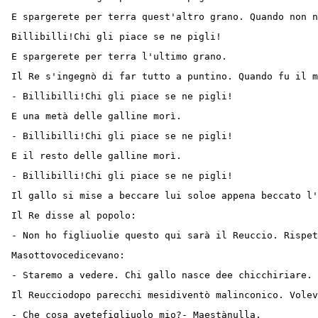
E spargerete per terra quest'altro grano. Quando non n
Billibilli!Chi gli piace se ne pigli!
E spargerete per terra l'ultimo grano.
Il Re s'ingegnò di far tutto a puntino. Quando fu il m
- Billibilli!Chi gli piace se ne pigli!
E una metà delle galline morì.
- Billibilli!Chi gli piace se ne pigli!
E il resto delle galline morì.
- Billibilli!Chi gli piace se ne pigli!
Il gallo si mise a beccare lui soloe appena beccato l'
Il Re disse al popolo:
- Non ho figliuolie questo qui sarà il Reuccio. Rispe
Masottovocedicevano:
- Staremo a vedere. Chi gallo nasce dee chicchiriare.
Il Reucciodopo parecchi mesidiventò malinconico. Volev
- Che cosa avetefigliuolo mio?- Maestànulla.