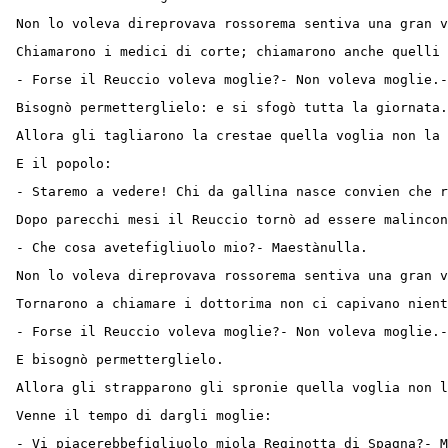
Non lo voleva direprovava rossorema sentiva una gran v
Chiamarono i medici di corte; chiamarono anche quelli
- Forse il Reuccio voleva moglie?- Non voleva moglie.-
Bisognò permetterglielo: e si sfogò tutta la giornata.
Allora gli tagliarono la crestae quella voglia non la 
E il popolo:
- Staremo a vedere! Chi da gallina nasce convien che r
Dopo parecchi mesi il Reuccio tornò ad essere malinco
- Che cosa avetefigliuolo mio?- Maestànulla.
Non lo voleva direprovava rossorema sentiva una gran v
Tornarono a chiamare i dottorima non ci capivano nient
- Forse il Reuccio voleva moglie?- Non voleva moglie.-
E bisognò permetterglielo.
Allora gli strapparono gli spronie quella voglia non l
Venne il tempo di dargli moglie:
- Vi piacerebbefigliuolo miola Reginotta di Spagna?- 