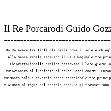
Il Re Porcarodi Guido Gozzan
---------------------------------
IUn Re aveva tre figliuole belle come il sole e ch'egl
IIAlla mensa regale sedevano il Rela Reginale tre prin
IIIChiarettaLionellaDoralice passavano i loro giorni n
IVRinvennero al luccichìo di coltellacci enormi. Furon
VRimaste sole e poverein paese stranierole tre princi
VIGiunte al regno del padrele sorelle si travestirono 
------------------------------------------------------