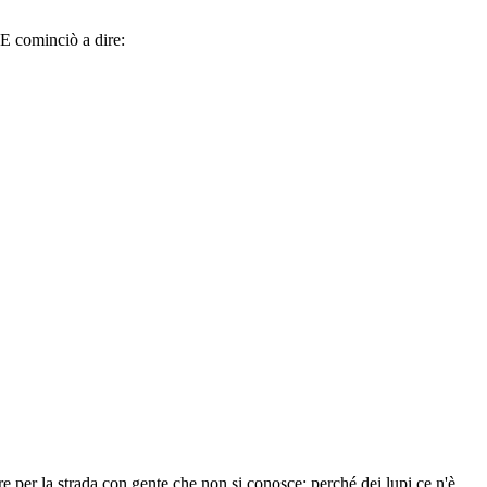
 E cominciò a dire:
e per la strada con gente che non si conosce: perché dei lupi ce n'è