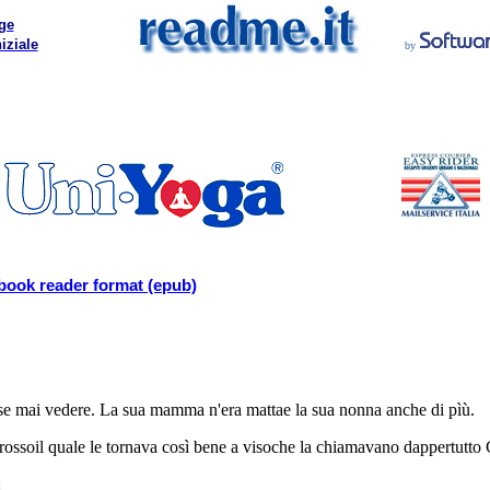
ge
iziale
by
book reader format (epub)
esse mai vedere. La sua mamma n'era mattae la sua nonna anche di pìù.
rossoil quale le tornava così bene a visoche la chiamavano dappertutto
: