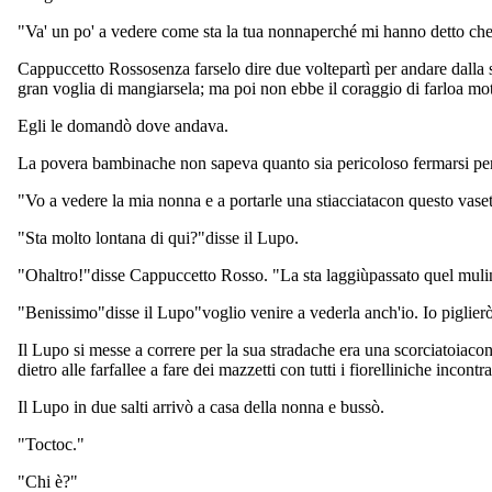
"Va' un po' a vedere come sta la tua nonnaperché mi hanno detto che e
Cappuccetto Rossosenza farselo dire due voltepartì per andare dalla 
gran voglia di mangiarsela; ma poi non ebbe il coraggio di farloa motiv
Egli le domandò dove andava.
La povera bambinache non sapeva quanto sia pericoloso fermarsi per 
"Vo a vedere la mia nonna e a portarle una stiacciatacon questo vas
"Sta molto lontana di qui?"disse il Lupo.
"Ohaltro!"disse Cappuccetto Rosso. "La sta laggiùpassato quel mulino
"Benissimo"disse il Lupo"voglio venire a vederla anch'io. Io piglierò 
Il Lupo si messe a correre per la sua stradache era una scorciatoiaco
dietro alle farfallee a fare dei mazzetti con tutti i fiorelliniche incontr
Il Lupo in due salti arrivò a casa della nonna e bussò.
"Toctoc."
"Chi è?"