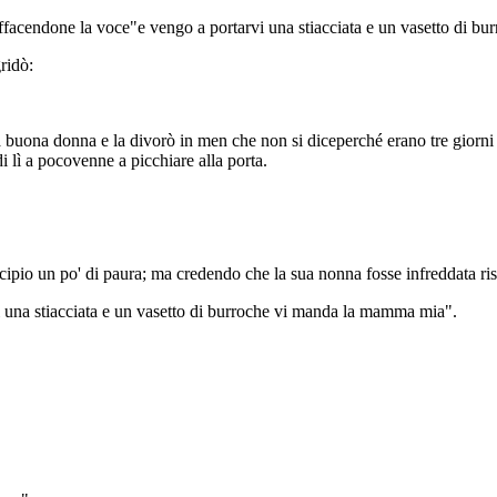
facendone la voce"e vengo a portarvi una stiacciata e un vasetto di b
ridò:
lla buona donna e la divorò in men che non si diceperché erano tre giorni
 lì a pocovenne a picchiare alla porta.
pio un po' di paura; ma credendo che la sua nonna fosse infreddata ri
una stiacciata e un vasetto di burroche vi manda la mamma mia".