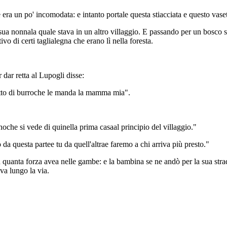
ra un po' incomodata: e intanto portale questa stiacciata e questo vaset
sua nonnala quale stava in un altro villaggio. E passando per un bosco 
o di certi taglialegna che erano lì nella foresta.
dar retta al Lupogli disse:
etto di burroche le manda la mamma mia".
che si vede di quinella prima casaal principio del villaggio."
da questa partee tu da quell'altrae faremo a chi arriva più presto."
n quanta forza avea nelle gambe: e la bambina se ne andò per la sua stra
ava lungo la via.