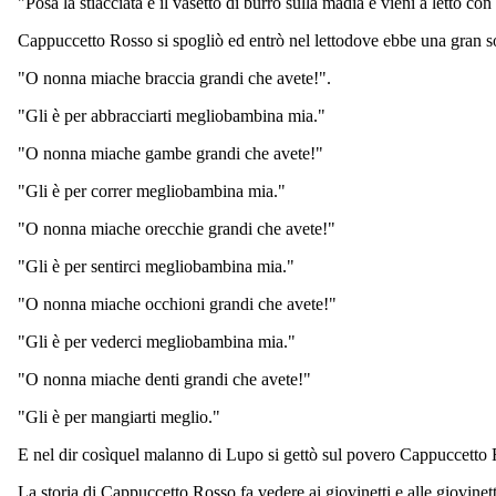
"Posa la stiacciata e il vasetto di burro sulla madia e vieni a letto co
Cappuccetto Rosso si spogliò ed entrò nel lettodove ebbe una gran so
"O nonna miache braccia grandi che avete!".
"Gli è per abbracciarti megliobambina mia."
"O nonna miache gambe grandi che avete!"
"Gli è per correr megliobambina mia."
"O nonna miache orecchie grandi che avete!"
"Gli è per sentirci megliobambina mia."
"O nonna miache occhioni grandi che avete!"
"Gli è per vederci megliobambina mia."
"O nonna miache denti grandi che avete!"
"Gli è per mangiarti meglio."
E nel dir cosìquel malanno di Lupo si gettò sul povero Cappuccetto
La storia di Cappuccetto Rosso fa vedere ai giovinetti e alle giovine