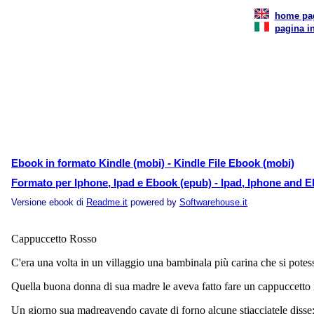
home pa
pagina in
Ebook in formato Kindle (mobi) - Kindle File Ebook (mobi)
Formato per Iphone, Ipad e Ebook (epub) - Ipad, Iphone and E
Versione ebook di
Readme.it
powered by
Softwarehouse.it
Cappuccetto Rosso
C'era una volta in un villaggio una bambinala più carina che si pot
Quella buona donna di sua madre le aveva fatto fare un cappuccetto 
Un giorno sua madreavendo cavate di forno alcune stiacciatele disse