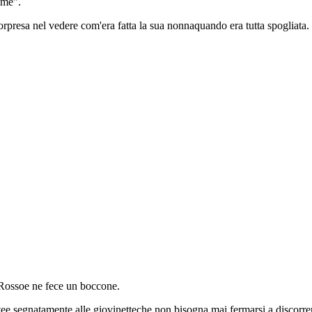
n me".
rpresa nel vedere com'era fatta la sua nonnaquando era tutta spogliata.
 Rossoe ne fece un boccone.
ttee segnatamente alle giovinetteche non bisogna mai fermarsi a discorrer