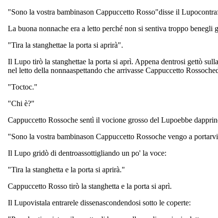
"Sono la vostra bambinason Cappuccetto Rosso"disse il Lupocontraf
La buona nonnache era a letto perché non si sentiva troppo benegli g
"Tira la stanghettae la porta si aprirà".
Il Lupo tirò la stanghettae la porta si aprì. Appena dentrosi gettò su
nel letto della nonnaaspettando che arrivasse Cappuccetto Rossochedi
"Toctoc."
"Chi è?"
Cappuccetto Rossoche sentì il vocione grosso del Lupoebbe dapprinci
"Sono la vostra bambinason Cappuccetto Rossoche vengo a portarvi 
Il Lupo gridò di dentroassottigliando un po' la voce:
"Tira la stanghetta e la porta si aprirà."
Cappuccetto Rosso tirò la stanghetta e la porta si aprì.
Il Lupovistala entrarele dissenascondendosi sotto le coperte: