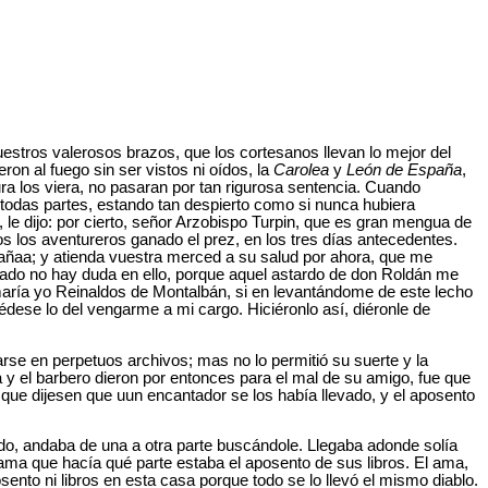
estros valerosos brazos, que los cortesanos llevan lo mejor del
ron al fuego sin ser vistos ni oídos, la
Carolea
y
León de España
,
ura los viera, no pasaran por tan rigurosa sentencia. Cuando
 todas partes, estando tan despierto como si nunca hubiera
 le dijo: por cierto, señor Arzobispo Turpin, que es gran mengua de
os los aventureros ganado el prez, en los tres días antecedentes.
mañaa; y atienda vuestra merced a su salud por ahora, que me
tado no hay duda en ello, porque aquel astardo de don Roldán me
amaría yo Reinaldos de Montalbán, si en levantándome de este lecho
dese lo del vengarme a mi cargo. Hiciéronlo así, diéronle de
rse en perpetuos archivos; mas no lo permitió su suerte y la
a y el barbero dieron por entonces para el mal de su amigo, fue que
y que dijesen que uun encantador se los había llevado, y el aposento
jado, andaba de una a otra parte buscándole. Llegaba adonde solía
u ama que hacía qué parte estaba el aposento de sus libros. El ama,
nto ni libros en esta casa porque todo se lo llevó el mismo diablo.