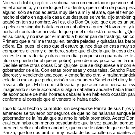
No era el diablo, replicó la sobrina, sino un encantador que vino 
en el aposento; y no sé lo que hizo dentro, que a cabo de poca piez
alguno; sólo se nos acuerda muy bien a mí y al ama, que al tiempo d
hecho el daño en aquella casa que después se vería; dijo también qe
acabó en ton su nombre. Así es, dijo Don Quijote, que ese es un sa
a pelear en singular batalla con un caballero a quien él favorece, 
podrá él contradecir ni evitar lo que por el cielo está ordenado. ¿
en su casa, y no irse por el mundo a buscar pan de trastrigo, sin 
Primero que a mí me trasquilen, tendré peladas y quitadas las barba
cólera. Es, pues, el caso que él estuvo quince días en casa muy 
compadres el cura y el barbero, sobre que él decía que la cosa de 
veces le contradecía y otras concedía, porque si no guardaba este a
título se puede dar al que es pobre), pero de muy poca sal en la moll
Decíale entre otras cosas Don Quijote, que se dispusiese a ir con é
gobernador de ella. Con estas promesas y otras tales, Sancho Panza
dineros; y vendiendo una cosa, y empeñando otra, y malbaratándola
celada lo mejor que pudo, avisó a su escudero Sancho del día y la
llevase alforjas. El dijo que sí llevaría, y que asimismo pensaba l
imaginando si se le acordaba si algún caballero andante había trai
de acomodarle de más honrada caballería en habiendo ocasión para 
conforme al consejo que el ventero le había dado.
Todo lo cual hecho y cumplido, sin despedirse Panza de sus hijos y 
amanecer se tuvieron por seguros de que no los hallarían aunque 
gobernador de la ínsula que su amo le había prometido. Acertó Don 
cual caminaba con menos pesadumbre que la vez pasada, porque por 
merced, señor caballero andante, que no se le olvide lo que de la í
Panza, que fue costumbre muy usada de los caballeros andantes an