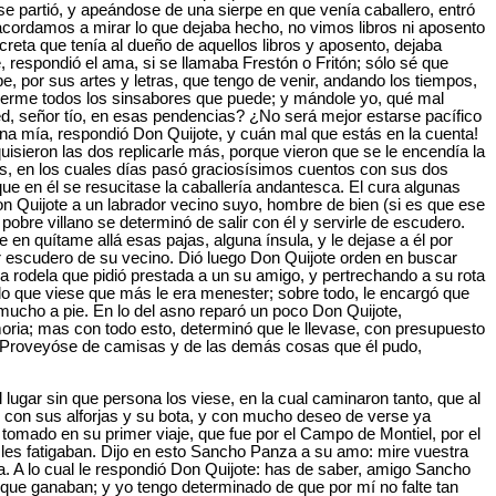
se partió, y apeándose de una sierpe en que venía caballero, entró
o acordamos a mirar lo que dejaba hecho, no vimos libros ni aposento
creta que tenía al dueño de aquellos libros y aposento, dejaba
, respondió el ama, si se llamaba Frestón o Fritón; sólo sé que
, por sus artes y letras, que tengo de venir, andando los tiempos,
 hacerme todos los sinsabores que puede; y mándole yo, qué mal
ced, señor tío, en esas pendencias? ¿No será mejor estarse pacífico
ina mía, respondió Don Quijote, y cuán mal que estás en la cuenta!
isieron las dos replicarle más, porque vieron que se le encendía la
s, en los cuales días pasó graciosísimos cuentos con sus dos
e en él se resucitase la caballería andantesca. El cura algunas
Don Quijote a un labrador vecino suyo, hombre de bien (si es que ese
 pobre villano se determinó de salir con él y servirle de escudero.
en quítame allá esas pajas, alguna ínsula, y le dejase a él por
or escudero de su vecino. Dió luego Don Quijote orden en buscar
rodela que pidió prestada a un su amigo, y pertrechando a su rota
o que viese que más le era menester; sobre todo, le encargó que
 mucho a pie. En lo del asno reparó un poco Don Quijote,
moria; mas con todo esto, determinó que le llevase, con presupuesto
e. Proveyóse de camisas y de las demás cosas que él pudo,
lugar sin que persona los viese, en la cual caminaron tanto, que al
 con sus alforjas y su bota, y con mucho deseo de verse ya
tomado en su primer viaje, que fue por el Campo de Montiel, por el
les fatigaban. Dijo en esto Sancho Panza a su amo: mire vuestra
a. A lo cual le respondió Don Quijote: has de saber, amigo Sancho
que ganaban; y yo tengo determinado de que por mí no falte tan