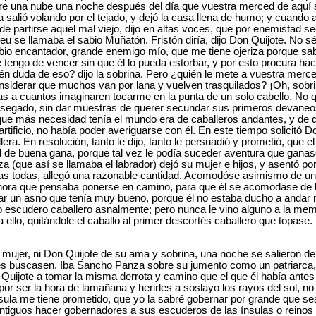
sobre una nube una noche después del día que vuestra merced de aquí 
a salió volando por el tejado, y dejó la casa llena de humo; y cuand
e partirse aquel mal viejo, dijo en altas voces, que por enemistad se
u se llamaba el sabio Muñatón. Fristón diría, dijo Don Quijote. No sé
bio encantador, grande enemigo mío, que me tiene ojeriza porque sabe
y le tengo de vencer sin que él lo pueda estorbar, y por esto procura
Quién duda de eso? dijo la sobrina. Pero ¿quién le mete a vuestra mer
considerar que muchos van por lana y vuelven trasquilados? ¡Oh, sobr
s a cuantos imaginaren tocarme en la punta de un solo cabello. No qu
sosegado, sin dar muestras de querer secundar sus primeros devaneo
que más necesidad tenía el mundo era de caballeros andantes, y de qu
rtificio, no había poder averiguarse con él. En este tiempo solicitó 
era. En resolución, tanto le dijo, tanto le persuadió y prometió, que el
l de buena gana, porque tal vez le podía suceder aventura que ganase 
 (que así se llamaba el labrador) dejó su mujer e hijos, y asentó p
s todas, allegó una razonable cantidad. Acomodóse asimismo de una 
 hora que pensaba ponerse en camino, para que él se acomodase de l
levar un asno que tenía muy bueno, porque él no estaba ducho a andar
do escudero caballero asnalmente; pero nunca le vino alguno a la me
ello, quitándole el caballo al primer descortés caballero que topas
mujer, ni Don Quijote de su ama y sobrina, una noche se salieron del 
les buscasen. Iba Sancho Panza sobre su jumento como un patriarca,
Quijote a tomar la misma derrota y camino que el que él había antes 
ser la hora de lamañana y herirles a soslayo los rayos del sol, no 
nsula me tiene prometido, que yo la sabré gobernar por grande que se
tiguos hacer gobernadores a sus escuderos de las ínsulas o reinos 