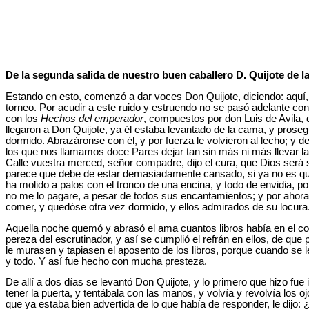
De la segunda salida de nuestro buen caballero D. Quijote de 
Estando en esto, comenzó a dar voces Don Quijote, diciendo: aquí, 
torneo. Por acudir a este ruido y estruendo no se pasó adelante con 
con los
Hechos del emperador
, compuestos por don Luis de Avila, 
llegaron a Don Quijote, ya él estaba levantado de la cama, y prose
dormido. Abrazáronse con él, y por fuerza le volvieron al lecho; y 
los que nos llamamos doce Pares dejar tan sin más ni más llevar la 
Calle vuestra merced, señor compadre, dijo el cura, que Dios será
parece que debe de estar demasiadamente cansado, si ya no es que 
ha molido a palos con el tronco de una encina, y todo de envidia, 
no me lo pagare, a pesar de todos sus encantamientos; y por ahora 
comer, y quedóse otra vez dormido, y ellos admirados de su locura
Aquella noche quemó y abrasó el ama cuantos libros había en el cor
pereza del escrutinador, y así se cumplió el refrán en ellos, de qu
le murasen y tapiasen el aposento de los libros, porque cuando se l
y todo. Y así fue hecho con mucha presteza.
De allí a dos días se levantó Don Quijote, y lo primero que hizo fu
tener la puerta, y tentábala con las manos, y volvía y revolvía los 
que ya estaba bien advertida de lo que había de responder, le dijo