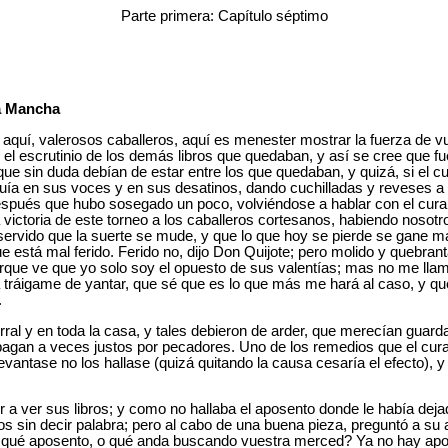
Parte primera: Capítulo séptimo
la Mancha
aquí, valerosos caballeros, aquí es menester mostrar la fuerza de vu
el escrutinio de los demás libros que quedaban, y así se cree que fue
que sin duda debían de estar entre los que quedaban, y quizá, si el c
guía en sus voces y en sus desatinos, dando cuchilladas y reveses a
después que hubo sosegado un poco, volviéndose a hablar con el cura,
victoria de este torneo a los caballeros cortesanos, habiendo nosotr
 servido que la suerte se mude, y que lo que hoy se pierde se gane 
está mal ferido. Ferido no, dijo Don Quijote; pero molido y quebran
porque ve que yo solo soy el opuesto de sus valentías; mas no me ll
tráigame de yantar, que sé que es lo que más me hará al caso, y qué
.
ral y en toda la casa, y tales debieron de arder, que merecían guarda
e pagan a veces justos por pecadores. Uno de los remedios que el cur
evantase no los hallase (quizá quitando la causa cesaría el efecto), 
e ir a ver sus libros; y como no hallaba el aposento donde le había de
ojos sin decir palabra; pero al cabo de una buena pieza, preguntó a s
: ¿qué aposento, o qué anda buscando vuestra merced? Ya no hay apose